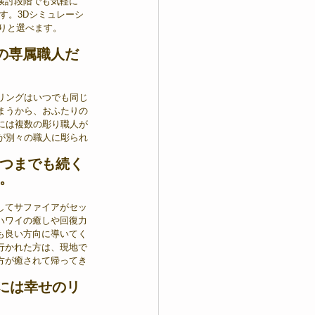
検討段階でも気軽に
す。3Dシミュレーシ
りと選べます。
の専属職人だ
リングはいつでも同じ
まうから、おふたりの
には複数の彫り職人が
が別々の職人に彫られ
つまでも続く
。
してサファイアがセッ
ハワイの癒しや回復力
も良い方向に導いてく
行かれた方は、現地で
方が癒されて帰ってき
には幸せのリ