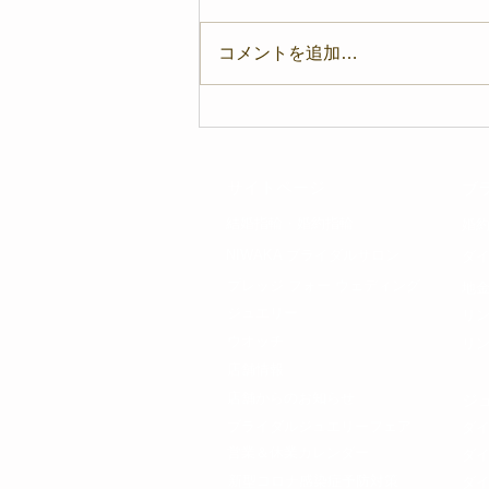
コメントを追加…
condottiで、NIWAKAのブ
ライダルコレクションの指輪
と、一生の思い出を刻んでみ
​サイトページ
ブ
ませんか。
​結婚指輪・
婚約指輪
​婚
NIWAKA ブライダルサロン
​ダ
プレッジ フォー ウェディング​
地
ジュエリー
​リ
ウオッチ
リ
店舗情報
店舗からのお知らせ
​
ブライダルジュエリーフェア
​ダ
​営業＆休業カレンダー
ダ
​新型コロナ感染症予防対策
ダ