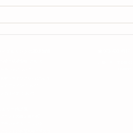
自由なコーディネートを楽し
NIWA
めるNIWAKAの京杢目
るこ
て～
☎ 073-433-4517
ライダルリングの基礎知識
約指輪と結婚指輪について​
​店舗住所 〒640-8
​cond
イヤモンドについて
金素材（マテリアル）について
ングのデザインについて
ングのサイズについて
ジュエリー用語集
イアモンドの鑑定書と4C
イアモンドのカッティング
イアモンドの各部名称と蛍光性