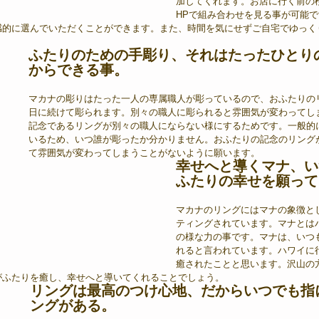
加してくれます。お店に行く前の
HPで組み合わせを見る事が可能で
感的に選んでいただくことができます。また、時間を気にせずご自宅でゆっく
ふたりのための手彫り、それはたったひとり
からできる事。
マカナの彫りはたった一人の専属職人が彫っているので、おふたりの
日に続けて彫られます。別々の職人に彫られると雰囲気が変わってし
記念であるリングが別々の職人にならない様にするためです。一般的
いるため、いつ誰が彫ったか分かりません。おふたりの記念のリング
て雰囲気が変わってしまうことがないように願います。
幸せへと導くマナ、い
ふたりの幸せを願って
マカナのリングにはマナの象徴と
ティングされています。マナとは
の様な力の事です。マナは、いつ
れると言われています。ハワイに
癒されたことと思います。沢山の
がふたりを癒し、幸せへと導いてくれることでしょう。
リングは最高のつけ心地、だからいつでも指
ングがある。