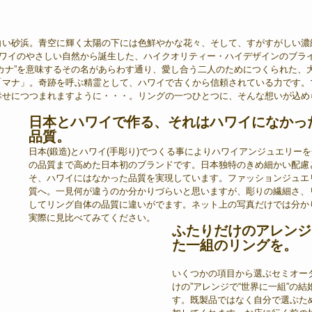
白い砂浜。青空に輝く太陽の下には色鮮やかな花々、そして、すがすがしい濃
ハワイのやさしい自然から誕生した、ハイクオリティー・ハイデザインのブラ
カナ”を意味するその名があらわす通り、愛し合う二人のためにつくられた、
「マナ」。奇跡を呼ぶ精霊として、ハワイで古くから信頼されている力です。
幸せにつつまれますように・・・。リングの一つひとつに、そんな想いが込め
日本とハワイで作る、それはハワイになかっ
品質。
日本(鍛造)とハワイ(手彫り)でつくる事によりハワイアンジュエリー
の品質まで高めた日本初のブランドです。日本独特のきめ細かい配慮
そ、ハワイにはなかった品質を実現しています。ファッションジュエ
質へ。一見何が違うのか分かりづらいと思いますが、彫りの繊細さ、
してリング自体の品質に違いがでます。ネット上の写真だけでは分か
実際に見比べてみてください。
ふたりだけのアレンジ
た一組のリングを。
いくつかの項目から選ぶセミオー
けの”アレンジで“世界に一組”の
す。既製品ではなく自分で選ぶた