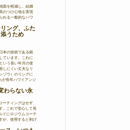
地面を軽減し、結婚
高のつけ心地を実現
られる一般的なハワ
なリング、ふた
り添うため
日本の技術である鍛
しています。これに
という長い年月の使
形しにくい丈夫なリ
ンゾウ）のリングに
れが長年ハワイアンジ
変わらない永
コーティングはせず、
す。これで安心して長
ルドにロジウムコーテ
すが、使用すると剥げ