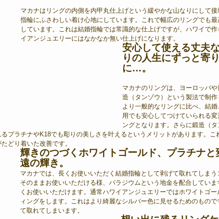
マカナはリングの内側を内甲丸仕上げという緩やかな山なりにして接
指輪にふさわしい着け心地にしています。これで幅広のリングでも最
しています。これは結婚指輪では常識的な仕上げですが、ハワイで作
イアンジュエリーにはなかなか無い仕上げになります。
安心して使える丈夫
りの人生にずっと寄
に…。
マカナのリングは、ヨーロッパや
造（タンゾウ）という製法で制作
より一般的なリングに比べ、結婚
用でも安心してつけていられる変
ングとなります。さらに鍛造（タ
るプラチナやK18でも彫りの美しさを叶えるというメリットがあります。こ
がたどり着いた改善です。
輝きのつづくホワイトゴールド、プラチナと
遠の輝き。
マカナでは、長くお使いいただく結婚指輪として剥げて取れてしまう
そのままお使いいただける様、パラジウムという地金を配合していま
くお使いいただけます。通常ハワイアンジュエリーではホワイトゴー
ィングをします。これはより綺麗なシルバー色に見せるためのもので
て取れてしまいます。