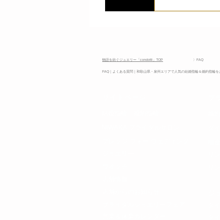
condott
りでしたら事前
らへ ☎ 073-433-4
物語を紡ぐジュエリー「condotti」TOP
〉FAQ
FAQ​｜よくある質問｜和歌山県・泉州エリアで人気の結婚指輪＆婚約指輪をお
​サイトページ
ブ
​結婚指輪・
婚約指輪
​婚
NIWAKA ブライダルサロン
​ダ
プレッジ フォー ウェディング​
地
ジュエリー
​リ
ウオッチ
リ
店舗情報
店舗からのお知らせ
​
ブライダルジュエリーフェア
​ダ
​営業＆休業カレンダー
ダ