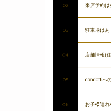
来店予約は
02
感染予防対策と
限させていただ
駐車場はあ
03
いただくことをお勧め
式アカウント 予
専用駐車場はあ
店舗情報(
04
〒640-8342
keyaki@co
condot
05
condotti
す。また、和歌
お子様連れ
06