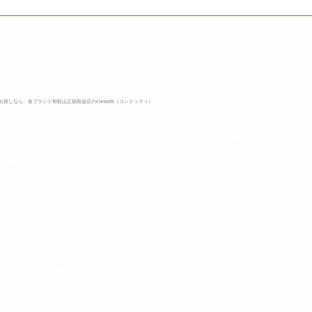
iでは、お子様連れやお体の不自由な方にも快適にご来店いただけるよう
にご連絡いただけるとご準備してご来店をお持ちしています。 お
517 ✉ keyaki@condotti.co.jp
探しなら、各ブランド和歌山正規取扱店のcondotti（コンドッティ）
☎ 073-433-4517
ライダルリングの基礎知識
約指輪と結婚指輪について​
​店舗住所 〒640-8
​cond
イヤモンドについて
金素材（マテリアル）について
ングのデザインについて
ングのサイズについて
ジュエリー用語集
イアモンドの鑑定書と4C
イアモンドのカッティング