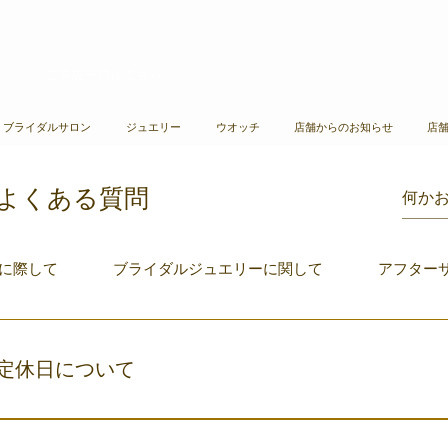
ご来店予約はこちら ＞​​
A ブライダルサロン
ジュエリー
ウオッチ
店舗からのお知らせ
店
よくある質問
に際して
ブライダルジュエリーに関して
アフター
定休日について
30～19：00 定休日は水曜となります。