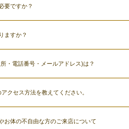
必要ですか？
して来店予約をお願いしております。 ゆとりを持ってご案内させ
く場合がございますので、 ご来店の際は、お電話・Mail・LINE
りますか？
いたします。 【来店予約はこちらから】 ☎ 073-433-4517 ✉​ keyaki@
約受付時間10：30～18：30 水曜定休（祝日営業）
りません。 最寄りのコインパーキングをご利用ください、料金を
住所・電話番号・メールアドレス)は？
 和歌山県和歌山市友田町2-149 地図はこちら 電話番号 073-433-451
ndotti.co.jp ご質問などございましたら気軽にお問い合わせください。
tiへのアクセス方法を教えてください。
へのアクセスはとても便利です。JRをご利用の場合、「JR和歌山駅西口
山バスをご利用の場合は「新内バス停」で下車いただくと、すぐ
やお体の不自由な方のご来店について