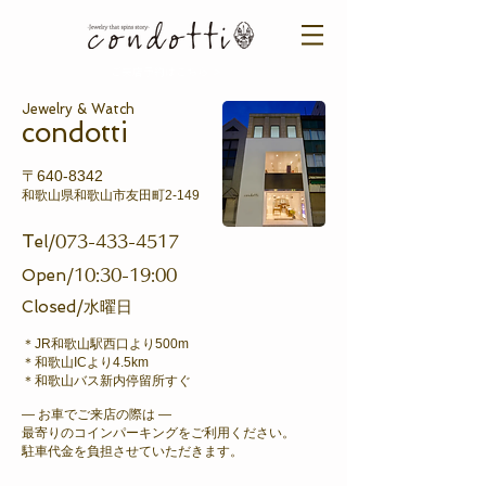
ご来店予約はこちら ＞​​
Jewelry & Watch
​condotti
〒640-8342
和歌山県和歌山市友田町2-149
T
el/
073-433-4517
Open/
10
:30-19:00
Closed/
水曜日
＊JR和歌山駅西口より500m
＊​和歌山ICより4.5km
​＊和歌山バス新内停留所すぐ
― お車でご来店の際は ―
最寄りのコインパーキングをご利用ください。
駐車代金を負担させていただきます。