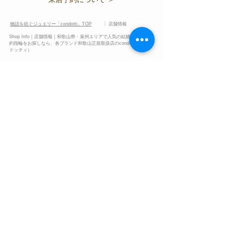
物語を紡ぐジュエリー「condotti」TOP
〉店舗情報
Shop Info｜
店舗情報｜
和歌山県・泉州エリアで人気の結婚指輪＆婚
約指輪をお探しなら、各ブランド和歌山正規取扱店のcondotti（コン
ドッティ）
ブライダルリングの基礎知識
​婚約指輪と結婚指輪について​
​ダイヤモンドについて
地金素材（マテリアル）について
​リングのデザインについて
リングのサイズについて
​ジュエリー用語集
​ダイアモンドの鑑定書と4C
ダイアモンドのカッティング
ダイアモンドの各部名称と蛍光性
​ダイヤモンドの呼称
​ダイヤモンドの​形状
​ジュエリーの呼称​​
☎ 073-433-4517