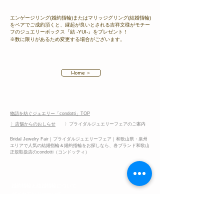
エンゲージリング(婚約指輪)またはマリッジグリング(結婚指輪)
をペアでご成約頂くと、縁起が良いとされる吉祥文様がモチー
フのジュエリーボックス『結 -YUI-』をプレゼント！
※数に限りがあるため変更する場合がございます。
Home ＞
物語を紡ぐジュエリー「condotti」TOP
〉店舗からのおしらせ
〉ブライダルジュエリーフェアのご案内
Bridal Jewelry Fair｜ブライダルジュエリーフェア｜和歌山県・泉州
エリアで人気の結婚指輪＆婚約指輪をお探しなら、各ブランド和歌山
正規取扱店のcondotti（コンドッティ）
ブライダルリングの基礎知識
​婚約指輪と結婚指輪について​
​ダイヤモンドについて
地金素材（マテリアル）について
​リングのデザインについて
リングのサイズについて