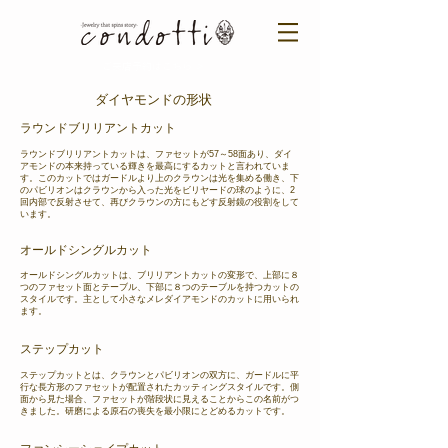
ご来店予約はこちら ＞​​
ダイヤモンドの形状
ラウンドブリリアントカット
ラウンドブリリアントカットは、ファセットが57～58面あり、ダイ
アモンドの本来持っている輝きを最高にするカットと言われていま
す。このカットではガードルより上のクラウンは光を集める働き、下
のパビリオンはクラウンから入った光をビリヤードの球のように、2
回内部で反射させて、再びクラウンの方にもどす反射鏡の役割をして
います。
オールドシングルカット
オールドシングルカットは、ブリリアントカットの変形で、上部に８
つのファセット面とテーブル、下部に８つのテーブルを持つカットの
スタイルです。主として小さなメレダイアモンドのカットに用いられ
ます。
ステップカット
ステップカットとは、クラウンとパビリオンの双方に、ガードルに平
行な長方形のファセットが配置されたカッティングスタイルです。側
面から見た場合、ファセットが階段状に見えることからこの名前がつ
きました。研磨による原石の喪失を最小限にとどめるカットです。