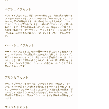
す。
ペアシェイプカット
ペアシェイプカットは、洋梨（pear)の形をした、1点の尖った形ポイ
ントを持つカットです。ファンシーシェイプカットのひとつで、ファ
セットは56～58面あります。涙の雫のようにも見えるため、「ティ
アドロップ」とも言われています。大粒のダイアモンドでよく用いら
れるカットで、片方の先端が尖っているため、指をキレイに長く見せ
る効果があります。アクアマリン、アメジストなど、おおぶりのデザ
インを楽しめる半貴石に好まれ、ペンダントトップとしても人気で
す。
ハートシェイプカット
ハートシェイプカットは、名前の通りハート形にカットされたスタイ
ルで、ペアシェイプの上部に切れ込みを入れた形です。ラウンドブリ
リアントカットのひとつです。美しいハート形を作るためには、カッ
トしたときに捨てる部分が多くなるため、希少性の高い宝石になりま
す。ファッション性が強く、「ハート」の形から、ルビーなどで良く
見られるカットです。
プリンセスカット
ラウンドブリリアントカットは、ファセットが57～58面あり、ダイ
アモンドの本来持っている輝きを最高にするカットと言われていま
す。このカットではガードルより上のクラウンは光を集める働き、下
のパビリオンはクラウンから入った光をビリヤードの球のように、2
回内部で反射させて、再びクラウンの方にもどす反射鏡の役割をして
います。
エメラルドカット