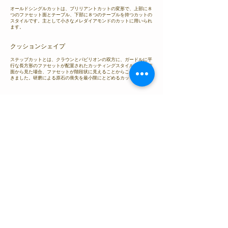
オールドシングルカットは、ブリリアントカットの変形で、上部に８
つのファセット面とテーブル、下部に８つのテーブルを持つカットの
スタイルです。主として小さなメレダイアモンドのカットに用いられ
ます。
クッションシェイプ
ステップカットとは、クラウンとパビリオンの双方に、ガードルに平
行な長方形のファセットが配置されたカッティングスタイルです。側
面から見た場合、ファセットが階段状に見えることからこの名前がつ
きました。研磨による原石の喪失を最小限にとどめるカットです。
＜ ダイヤモンドの呼称
ジュエリーの呼称 ＞
ジュエリー用語集 Index
物語を紡ぐジュエリー「condotti」TOP
〉ジュエリー用語集
〉ダイヤモンドの形状
ダイヤモンドの呼称｜和歌山県・泉州エリアで人気の結婚指輪＆婚約
指輪をお探しなら、各ブランド和歌山正規取扱店のcondotti（コンド
ッティ）
ブライダルリングの基礎知識
​婚約指輪と結婚指輪について​