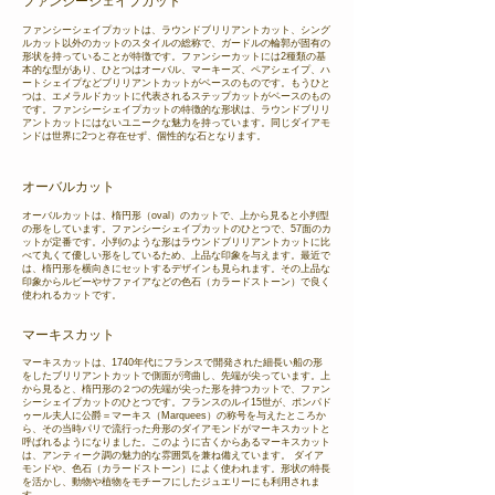
ファンシーシェイプカット
ファンシーシェイプカットは、ラウンドブリリアントカット、シング
ルカット以外のカットのスタイルの総称で、ガードルの輪郭が固有の
形状を持っていることが特徴です。ファンシーカットには2種類の基
本的な型があり、ひとつはオーバル、マーキーズ、ペアシェイプ、ハ
ートシェイプなどブリリアントカットがベースのものです。もうひと
つは、エメラルドカットに代表されるステップカットがベースのもの
です。ファンシーシェイプカットの特徴的な形状は、ラウンドブリリ
アントカットにはないユニークな魅力を持っています。同じダイアモ
ンドは世界に2つと存在せず、個性的な石となります。
オーバルカット
オーバルカットは、楕円形（oval）のカットで、上から見ると小判型
の形をしています。ファンシーシェイプカットのひとつで、57面のカ
ットが定番です。小判のような形はラウンドブリリアントカットに比
べて丸くて優しい形をしているため、上品な印象を与えます。最近で
は、楕円形を横向きにセットするデザインも見られます。その上品な
印象からルビーやサファイアなどの色石（カラードストーン）で良く
使われるカットです。
マーキスカット
マーキスカットは、1740年代にフランスで開発された細長い船の形
をしたブリリアントカットで側面が湾曲し、先端が尖っています。上
から見ると、楕円形の２つの先端が尖った形を持つカットで、ファン
シーシェイプカットのひとつです。フランスのルイ15世が、ポンパド
ゥール夫人に公爵＝マーキス（Marquees）の称号を与えたところか
ら、その当時パリで流行った舟形のダイアモンドがマーキスカットと
呼ばれるようになりました。このように古くからあるマーキスカット
は、アンティーク調の魅力的な雰囲気を兼ね備えています。 ダイア
モンドや、色石（カラードストーン）によく使われます。形状の特長
を活かし、動物や植物をモチーフにしたジュエリーにも利用されま