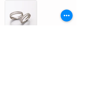
物語を紡ぐジュエリー「condotti」TOP
〉婚約指輪｜結婚指輪
〉Rauschmayer｜ラウシュマイヤー
Rauschmayer
｜ラウシュマイヤー
｜和歌山県・泉州エリアで人気の
結婚指輪＆婚約指輪をお探しなら、各ブランド和歌山正規取扱店の
condotti（コンドッティ）
ブライダルリングの基礎知識
​婚約指輪と結婚指輪について​
​ダイヤモンドについて
地金素材（マテリアル）について
​リングのデザインについて
リングのサイズについて
​ジュエリー用語集