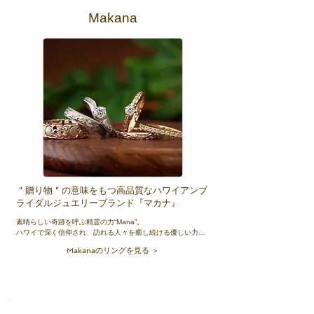
Makana
＂贈り物＂の意味をもつ高品質なハワイアンブ
ライダルジュエリーブランド『マカナ』
素晴らしい奇跡を呼ぶ精霊の力“Mana”。

ハワイで深く信仰され、訪れる人々を癒し続ける優しい力で
す。ハワイでは、手彫りの技を継承する彫り士（エングレー
Makanaのリングを見る ＞
バー）が“心を込めて彫る”ハワイアンジュエリーに
は、“Mana”が宿るといわれています。そのジュエリーを身に
つけられた方々が皆“Mana”を感じ、幸せに包まれますよう
に。