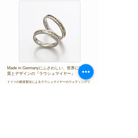
Made in Germanyにふさわしい、世界に誇る品
質とデザインの『ラウシュマイヤー』
ドイツの鍛造製法によるラウシュマイヤーのウェディングリ
ングは、そのシンプルな造形を基調とした多岐に渡るデザイ
ン性と丈夫でしっかりとした確かな品質によって、結婚の誓
Rauschmayerのリングを見る ＞
いを交わされた多くのお客様にご満足いただいております。
UNOAERRE Le fedi