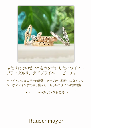
​ふたりだけの想い出をカタチにしたハワイアン
ブライダルリング『プライベートビーチ』
ハワイアンジュエリーの定番イメージから細身でスタイリッ
シュなデザインまで取り揃えた、新しいスタイルの婚約指
輪・結婚指輪ブランドです。プライベートビーチは、ふたり
privatebeachのリングを見る ＞
の想い出や価値観をカタチにしたハワイアンジュエリーのブ
ライダルリングです。
Rauschmayer