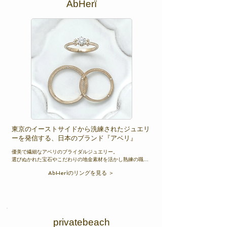
AbHerї
東京のイーストサイドから洗練されたジュエリ
ーを発信する、日本のブランド『アベリ』
優美で繊細なアベリのブライダルジュエリー。

選びぬかれた宝石やこだわりの地金素材を活かし熟練の職人
の確かな技術によって仕立てられます。

AbHerїのリングを見る ＞
どこか懐かしく、かつ新鮮なデザインは アベリならではの魅
力。

おふたりのこれまでとこれからのストーリーを描き出しま
す。

新たに歩み出す日々にふさわしい願いと祝福を込めたジュエ
リーはかけがえのない年月に寄り添い、輝き続けます。
privatebeach