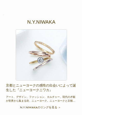
に寄り添うジュエリーを生み出しています。

詳しくは、LUCIE和歌山正規取扱店のcondottiまで。
N.Y.NIWAKA
京都とニューヨークの感性の出会いによって誕
生した『ニューヨークニワカ』
アート、デザイン、ファッション、カルチャー、現代の才能
が世界から集まる街、ニューヨーク。ニューヨークと京都、
ふたつの感性の出会いから生まれたN.Y. NIWAKAのリングに
N.Y.NIWAKAのリングを見る ＞
はNIWAKAの美意識とニューヨーカーの求める機能美が秘め
られています。研ぎ澄まされたフォルムとなめらかな着け心