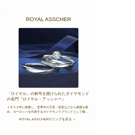
地。プラチナとゴールドのコンビネーション。それぞれの要
素の出会いが、結婚するふたりにふさわしい輝きと上質感を
生み出しました。

ROYAL ASSCHER
詳しくは、N.Y.NIWAKA和歌山正規取扱店condottiまで。
「ロイヤル」の称号を授けられたダイヤモンド
の名門『ロイヤル・アッシャー』
１８５４年に創業し、世界中の王室・皇室などから称賛を集
め、ヨーロッパを代表するダイヤモンドブランドとして確か
な地位を築き上げました。 そして１９８０年、永年にわたる
ROYAL ASSCHERのリングを見る ＞
功績と信頼に対し、ダイヤモンド業界において、世界でただ
一つ「ロイヤル」の称号をオランダのユリアナ女王陛下より
授けられ、その栄誉を賜ったのがロイヤルアッシャーです。
