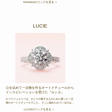
NIWAKAのリングを見る ＞
は、一つ一つ名前が付けられ、デザイナーやクラフトマンの
手により丹精込めて製作されています。

詳しくは、NIWAKA和歌山正規取扱店のcondottiまで。
LUCIE
心を込めて一点物を作るオートクチュールから
インスピレーションを受けた『ルシエ』
かつてジュエリーは、ひとりの愛する人のために贈った一点
物のオートクチュールでした。 そこに秘められているのは、
ただひとりを真摯に想う愛の物語。ルシエはオートクチュー
LUCIEのリングを見る ＞
ルの世界にインスピレーションを受け、身に着ける人の物語