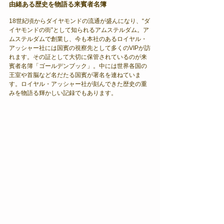
由緒ある歴史を物語る来賓者名簿
18世紀頃からダイヤモンドの流通が盛んになり、“ダ
イヤモンドの街”として知られるアムステルダム。ア
ムステルダムで創業し、今も本社のあるロイヤル・
アッシャー社には国賓の視察先として多くのVIPが訪
れます。その証として大切に保管されているのが来
賓者名簿「ゴールデンブック」。中には世界各国の
王室や首脳など名だたる国賓が署名を連ねていま
す。ロイヤル・アッシャー社が刻んできた歴史の重
みを物語る輝かしい記録でもあります。