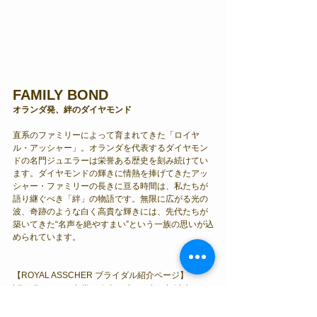
FAMILY BOND
オランダ発、絆のダイヤモンド
直系のファミリーによって育まれてきた「ロイヤ
ル・アッシャー」。オランダを代表するダイヤモン
ドの名門ジュエラーは栄誉ある歴史を刻み続けてい
ます。ダイヤモンドの輝きに情熱を捧げてきたアッ
シャー・ファミリーの長きに亘る時間は、私たちが
語り継ぐべき「絆」の物語です。無限に広がる光の
波、奇跡のような白く高貴な輝きには、先代たちが
築いてきた“名声を絶やすまい”という一族の思いが込
められています。
【ROYAL ASSCHER ブライダル紹介ページ】
https://www.condotti.co.jp/royal-asscher-bridal 
【ROYAL ASSCHER ジュエリー紹介ページ】