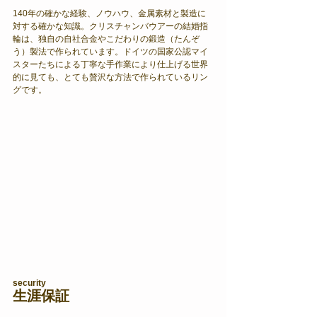
140年の確かな経験、ノウハウ、金属素材と製造に
対する確かな知識。​クリスチャンバウアーの結婚指
輪は、独自の自社合金やこだわりの鍛造（たんぞ
う）製法で作られています。ドイツの国家公認マイ
スターたちによる丁寧な手作業により仕上げる世界
的に見ても、とても贅沢な方法で作られているリン
グです。
security
生涯保証