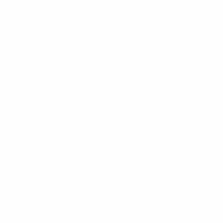
342 和歌山県和歌山市友田町2-149
otti（コンドッティ）