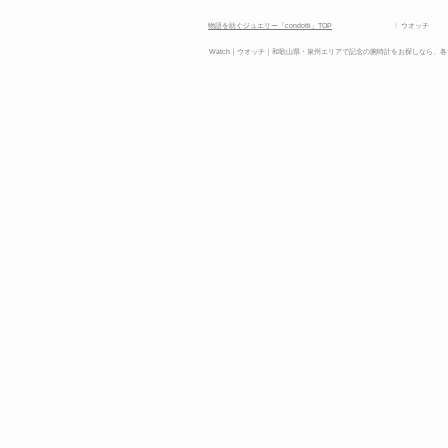
物語を紡ぐジュエリー「condotti」TOP
〉ウオッチ
Watch｜ウオッチ｜和歌山県・泉州エリアで記念の腕時計をお探しなら、各ブ
​サイトページ
ブ
​結婚指輪・
婚約指輪
​婚
NIWAKA ブライダルサロン
​ダ
プレッジ フォー ウェディング​
地
ジュエリー
​リ
ウオッチ
リ
店舗情報
店舗からのお知らせ
​
ブライダルジュエリーフェア
​ダ
​営業＆休業カレンダー
ダ
​新型コロナ感染症予防対策
ダ
コンセプト
​ダ
​FAQ​
​ダ