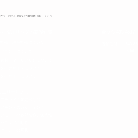
ランド和歌山正規取扱店のcondotti（コンドッティ）
☎ 073-433-4517
ライダルリングの基礎知識
約指輪と結婚指輪について​
​店舗住所 〒640-8
​cond
イヤモンドについて
金素材（マテリアル）について
ングのデザインについて
ングのサイズについて
ジュエリー用語集
イアモンドの鑑定書と4C
イアモンドのカッティング
イアモンドの各部名称と蛍光性
イヤモンドの呼称
イヤモンドの​形状