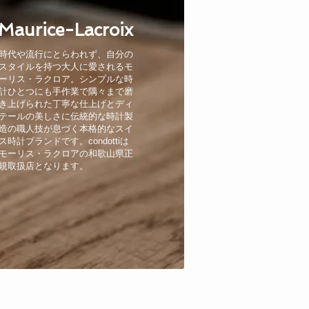
Maurice-Lacroix
時代や流行にとらわれず、自分の
スタイルを持つ大人に愛されるモ
ーリス・ラクロア。シンプルな時
計ひとつにも手作業で隅々まで磨
き上げられた丁寧な仕上げとディ
テールの美しさに伝統的な時計製
造の職人技が息づく本格的なスイ
ス時計ブランドです。condottiは
モーリス・ラクロアの和歌山県正
規取扱店となります。