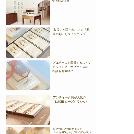
常に明るい店内
取扱いが限られている「花
匠の彫」もラインナップ
プロポーズを応援するスペシ
ャルリング。サプライズのご
相談もお気軽に
アンティーク調が人気の
「LUCIE ローズクラシック」
ひとつひとつに名前をも
「NIWAKA」のブライダルリン