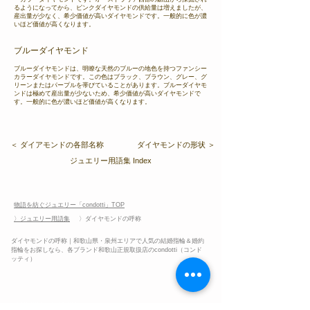
るようになってから、ピンクダイヤモンドの供給量は増えましたが、
産出量が少なく、希少価値が高いダイヤモンドです。一般的に色が濃
いほど価値が高くなります。
ブルーダイヤモンド
ブルーダイヤモンドは、明瞭な天然のブルーの地色を持つファンシー
カラーダイヤモンドです。この色はブラック、ブラウン、グレー、グ
リーンまたはパープルを帯びていることがあります。ブルーダイヤモ
ンドは極めて産出量が少ないため、希少価値が高いダイヤモンドで
す。一般的に色が濃いほど価値が高くなります。
＜ ダイアモンドの各部名称
ダイヤモンドの形状 ＞
ジュエリー用語集 Index
物語を紡ぐジュエリー「condotti」TOP
〉ジュエリー用語集
〉ダイヤモンドの呼称
ダイヤモンドの呼称
｜和歌山県・泉州エリアで人気の結婚指輪＆婚約
指輪をお探しなら、各ブランド和歌山正規取扱店のcondotti（コンド
ッティ）
ブライダルリングの基礎知識
​婚約指輪と結婚指輪について​