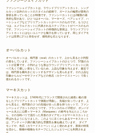
ファンシーシェイプカット
ファンシーシェイプカットは、ラウンドブリリアントカット、シング
ルカット以外のカットのスタイルの総称で、ガードルの輪郭が固有の
形状を持っていることが特徴です。ファンシーカットには2種類の基
本的な型があり、ひとつはオーバル、マーキーズ、ペアシェイプ、ハ
ートシェイプなどブリリアントカットがベースのものです。もうひと
つは、エメラルドカットに代表されるステップカットがベースのもの
です。ファンシーシェイプカットの特徴的な形状は、ラウンドブリリ
アントカットにはないユニークな魅力を持っています。同じダイアモ
ンドは世界に2つと存在せず、個性的な石となります。
オーバルカット
オーバルカットは、楕円形（oval）のカットで、上から見ると小判型
の形をしています。ファンシーシェイプカットのひとつで、57面のカ
ットが定番です。小判のような形はラウンドブリリアントカットに比
べて丸くて優しい形をしているため、上品な印象を与えます。最近で
は、楕円形を横向きにセットするデザインも見られます。その上品な
印象からルビーやサファイアなどの色石（カラードストーン）で良く
使われるカットです。
マーキスカット
マーキスカットは、1740年代にフランスで開発された細長い船の形
をしたブリリアントカットで側面が湾曲し、先端が尖っています。上
から見ると、楕円形の２つの先端が尖った形を持つカットで、ファン
シーシェイプカットのひとつです。フランスのルイ15世が、ポンパド
ゥール夫人に公爵＝マーキス（Marquees）の称号を与えたところか
ら、その当時パリで流行った舟形のダイアモンドがマーキスカットと
呼ばれるようになりました。このように古くからあるマーキスカット
は、アンティーク調の魅力的な雰囲気を兼ね備えています。 ダイア
モンドや、色石（カラードストーン）によく使われます。形状の特長
を活かし、動物や植物をモチーフにしたジュエリーにも利用されま