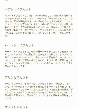
す。
ペアシェイプカット
ペアシェイプカットは、洋梨（pear)の形をした、1点の尖った形ポイ
ントを持つカットです。ファンシーシェイプカットのひとつで、ファ
セットは56～58面あります。涙の雫のようにも見えるため、「ティ
アドロップ」とも言われています。大粒のダイアモンドでよく用いら
れるカットで、片方の先端が尖っているため、指をキレイに長く見せ
る効果があります。アクアマリン、アメジストなど、おおぶりのデザ
インを楽しめる半貴石に好まれ、ペンダントトップとしても人気で
す。
ハートシェイプカット
ハートシェイプカットは、名前の通りハート形にカットされたスタイ
ルで、ペアシェイプの上部に切れ込みを入れた形です。ラウンドブリ
リアントカットのひとつです。美しいハート形を作るためには、カッ
トしたときに捨てる部分が多くなるため、希少性の高い宝石になりま
す。ファッション性が強く、「ハート」の形から、ルビーなどで良く
見られるカットです。
プリンセスカット
ラウンドブリリアントカットは、ファセットが57～58面あり、ダイ
アモンドの本来持っている輝きを最高にするカットと言われていま
す。このカットではガードルより上のクラウンは光を集める働き、下
のパビリオンはクラウンから入った光をビリヤードの球のように、2
回内部で反射させて、再びクラウンの方にもどす反射鏡の役割をして
います。
エメラルドカット