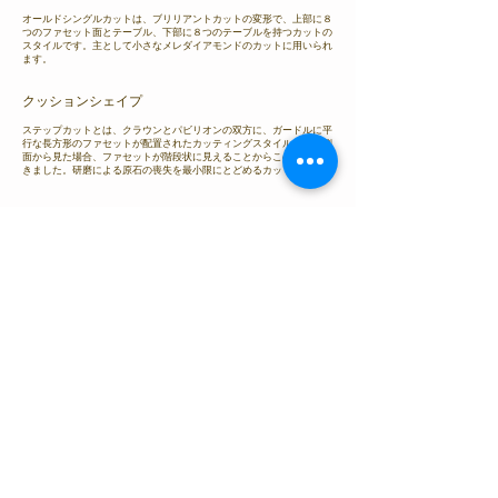
オールドシングルカットは、ブリリアントカットの変形で、上部に８
つのファセット面とテーブル、下部に８つのテーブルを持つカットの
スタイルです。主として小さなメレダイアモンドのカットに用いられ
ます。
クッションシェイプ
ステップカットとは、クラウンとパビリオンの双方に、ガードルに平
行な長方形のファセットが配置されたカッティングスタイルです。側
面から見た場合、ファセットが階段状に見えることからこの名前がつ
きました。研磨による原石の喪失を最小限にとどめるカットです。
＜ ダイヤモンドの呼称
ジュエリーの呼称 ＞
ジュエリー用語集 Index
物語を紡ぐジュエリー「condotti」TOP
〉ジュエリー用語集
〉ダイヤモンドの形状
ダイヤモンドの呼称｜和歌山県・泉州エリアで人気の結婚指輪＆婚約
指輪をお探しなら、各ブランド和歌山正規取扱店のcondotti（コンド
ッティ）
ブライダルリングの基礎知識
​婚約指輪と結婚指輪について​