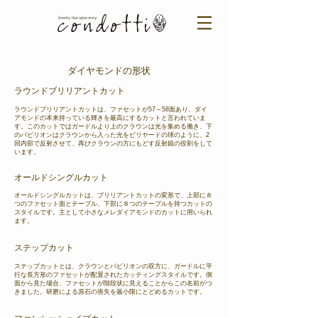
ご来店予約はこちら ＞​​
ダイヤモンドの形状
ラウンドブリリアントカット
ラウンドブリリアントカットは、ファセットが57～58面あり、ダイ
アモンドの本来持っている輝きを最高にするカットと言われていま
す。このカットではガードルより上のクラウンは光を集める働き、下
のパビリオンはクラウンから入った光をビリヤードの球のように、2
回内部で反射させて、再びクラウンの方にもどす反射鏡の役割をして
います。
オールドシングルカット
オールドシングルカットは、ブリリアントカットの変形で、上部に８
つのファセット面とテーブル、下部に８つのテーブルを持つカットの
スタイルです。主として小さなメレダイアモンドのカットに用いられ
ます。
ステップカット
ステップカットとは、クラウンとパビリオンの双方に、ガードルに平
行な長方形のファセットが配置されたカッティングスタイルです。側
面から見た場合、ファセットが階段状に見えることからこの名前がつ
きました。研磨による原石の喪失を最小限にとどめるカットです。