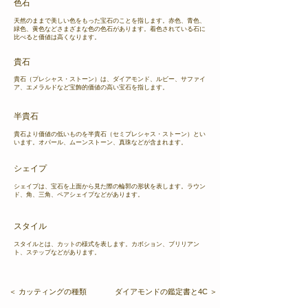
色石
天然のままで美しい色をもった宝石のことを指します。赤色、青色、
緑色、黄色などさまざまな色の色石があります。着色されている石に
比べると価値は高くなります。
貴石
貴石（プレシャス・ストーン）は、ダイアモンド、ルビー、サファイ
ア、エメラルドなど宝飾的価値の高い宝石を指します。
半貴石
貴石より価値の低いものを半貴石（セミプレシャス・ストーン）とい
います。オパール、ムーンストーン、真珠などが含まれます。
シェイプ​
シェイプは、宝石を上面から見た際の輪郭の形状を表します。ラウン
ド、角、三角、ペアシェイプなどがあります。
スタイル
スタイルとは、カットの様式を表します。カボション、ブリリアン
ト、ステップなどがあります。
＜ カッティングの種類
ダイアモンドの鑑定書と4C ＞