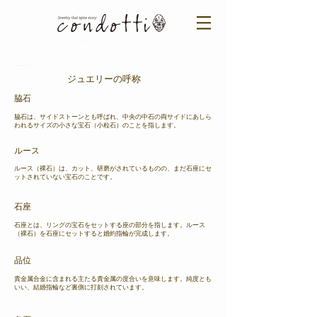
ご来店予約はこちら ＞​​
婚約指輪・結婚指輪や記念の宝石はcondotti
ジュエリーの呼称
脇石
脇石は、サイドストーンとも呼ばれ、中央の中石の両サイドにあしら
われるサイズの小さな宝石（小粒石）のことを指します。
ルース
ルース（裸石）は、カット、研磨がされているものの、まだ石座にセ
ットされていない宝石のことです。
石座
石座とは、リングの宝石をセットする座の部分を指します。ルース
（裸石）を石座にセットすると婚約指輪が完成します。
​品位
貴金属合金に含まれる主たる貴金属の度合いを意味します。純度とも
いい、結婚指輪など裏側に打刻されています。