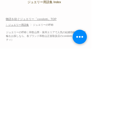
ジュエリー用語集 Index
物語を紡ぐジュエリー「condotti」TOP
〉ジュエリー用語集
〉ジュエリーの呼称
ジュエリーの呼称｜和歌山県・泉州エリアで人気の結婚指輪＆婚約指
輪をお探しなら、各ブランド和歌山正規取扱店のcondotti（コンドッ
ティ）
ブライダルリングの基礎知識
​婚約指輪と結婚指輪について​
​ダイヤモンドについて
地金素材（マテリアル）について
​リングのデザインについて
リングのサイズについて
​ジュエリー用語集
​ダイアモンドの鑑定書と4C
ダイアモンドのカッティング
ダイアモンドの各部名称と蛍光性
​ダイヤモンドの呼称
​ダイヤモンドの​形状
​ジュエリーの呼称​​