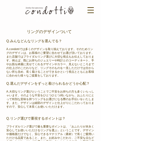
ご来店予約はこちら ＞​​
リングのデザインついて
Q.みんなどんなリングを選んでる？
A.condottiでは多くのデザインを取り揃えております。そのためリン
グのデザインは、お客様のご要望に合わせてお選び頂いております。
また店舗ではブライダルリング選びに大切な視点もお伝えしておりま
す。例えば、既にお持ちのジュエリーや時計とのコーディネート、手
やお肌を綺麗に見せてくれるデザインやカラー、見えないところまで
の仕上げのこだわりなど、リングそのものを一見しただけでは分から
ない所も含め、長く着けることができるかという視点とともにお客様
に合わせた様々なご提案をしております。
Q.選んだデザインをずっと着けられるかどうか心配？
A.大切なリング選びということでご不安をお持ちの方も多くいらっし
ゃいます。そのような不安をひとつひとつ伺いながら、おふたりにと
って特別な意味を持つリングをお選びになる際のお手伝いをいたしま
す。また、デザインは細部のデザインと仕上がりにこだわっておりま
すので、安心して末長くお使いいただけます。
Q.リング選びで重視するポイントは？
ブライダルリング選びで最も重要なポイントは、「おふたりが末永く
安心してお使いいただけるリングを選ぶ」ということです。デザイン
や価格面だけでなく、安心できるマテリアル（素材）で長くご愛用い
ただける品質であること、また、お好みやこだわり、ご不安な点など