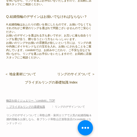
を伺いながら、リングを選ぶお手伝いをいたしますので、お気軽に店
舗スタッフにご相談ください。
Q.結婚指輪のデザインはお揃いでなければならない？
A.結婚指輪はおふたりの想いを形にしたものです。お揃いでなくても
それぞれがご希望のリングを選ばれて問題ございませんのでご安心く
ださい。
お揃いのデザインを選ばれる方も多いですが、お互いに最も似合うリ
ングを選び合う、贈り合うという方もいらっしゃいます。
お揃いのリングやお揃いの雰囲気が欲しいという方には、リングの表
や内側にダイヤモンドなどの宝石を入れ、お揃いにされることをご案
内しています。condottiでは、お好みやこだわり、ご不安な点などを
伺いながら、リングを選ぶお手伝いをいたしますので、お気軽に店舗
スタッフにご相談ください。
＜ 地金素材について
リングのサイズついて ＞
ブライダルリングの基礎知識 Index
物語を紡ぐジュエリー「condotti」TOP
〉ブライダルリングの基礎知識
〉リングのデザインついて
リングのデザインついて｜和歌山県・泉州エリアで人気の結婚指輪＆
婚約指輪をお探しなら、各ブランド和歌山正規取扱店のcondotti（コ
ンドッティ）