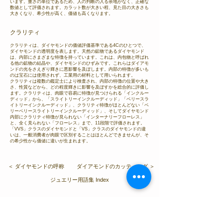
います。重さの単位であるため、人の判断の入る余地がなく、正確な
数値として評価されます。カラット数が大きい程、見た目の大きさも
大きくなり、希少性が高く、価値も高くなります。
クラリティ
クラリティは、ダイヤモンドの価値評価基準である4Cのひとつで、
ダイヤモンドの透明度を表します。天然の鉱物であるダイヤモンド
は、内部にさまざまな特徴を持っています。これは、内包物と呼ばれ
る他の鉱物の結晶や、ダイヤモンドのひずみです。これらはダイアモ
ンドの光をさえぎり輝きに悪影響を及ぼします。内部の特徴が多いも
のは宝石には使用されず、工業用の材料として用いられます。
クラリティは複数の鑑定士により検査され、内部の特徴の位置や大き
さ、性質などから、どの程度輝きに影響を及ぼすかを総合的に評価し
ます。クラリティは、肉眼で容易に特徴が見つけられる「インクルー
ディッド」から、「スライトリーインクルーディッド」「ベリースラ
イトリーインクルーディッド」、クラリティ特徴がほとんどない「ベ
リーベリースライトリーインクルーディッド」、そしてダイヤモンド
内部にクラリティ特徴が見られない「インターナリーフローレス」
と、全く見られない「フローレス」まで、11段階で評価されます。
「VVS」クラスのダイヤモンドと「VS」クラスのダイヤモンドの違
いは、一般消費者が肉眼で区別することはほとんどできませんが、そ
の希少性から価値に違いが生まれます。
＜ ダイヤモンドの呼称
ダイアモンドのカッティング ＞
ジュエリー用語集 Index
物語を紡ぐジュエリー「condotti」TOP
〉ジュエリー用語集
〉ダイアモンドの鑑定書と4C