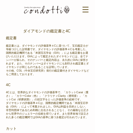
ご来店予約はこちら ＞​​
ダイアモンドの鑑定書と4C
鑑定書
鑑定書とは、ダイヤモンドの評価基準４Cに基づいて、宝石鑑定士が
等級づけした証明書です。ダイヤモンドの評価基準４Cを考案した、
国際的鑑定機関である「米国宝石学会（GIA）」による鑑定書をお選
びいただけます。GIAによって鑑定されたダイヤモンドには、全てナ
ンバーが振られ、そのナンバーと鑑定内容は、永久的にGIAに保管さ
れます。また、そのナンバーはダイヤモンドにも刻印され鑑定書とダ
イヤモンドが同じものであることを証明しています。
その他、CGL（中央宝石研究所）発行の鑑定書付きダイヤモンドなど
もご用意しております。
4C
4Cとは、世界的なダイヤモンドの評価基準で、「カラットCarat（重
さ）」「カラーColor（色）」「クラリティClarity（透明度）」「カ
ットCut（研磨状態）」の頭文字をとった評価基準の総称です。
ダイヤモンドの評価基準４Cは、国際的鑑定機関である「米国宝石学
会（GIA）」によって考案されました。GIAは利益を目的としない、
非営利団体であるため利権に左右されることなく、その厳格な公正さ
から世界中のジュエラーの信頼を得ています。また世界各地で設立さ
れた多くの鑑定機関ではGIAの基準に基づき鑑定が行われています。
カット