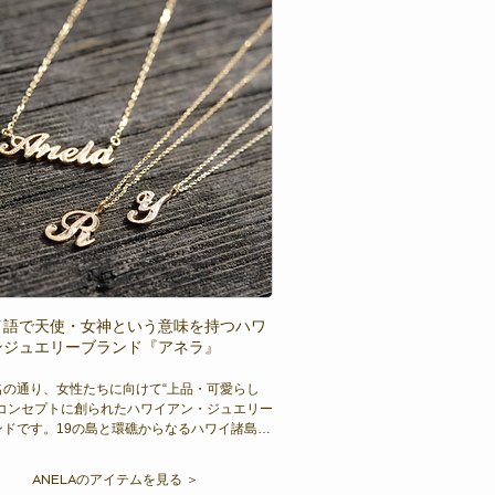
イ語で天使・女神という意味を持つハワ
ンジュエリーブランド『アネラ』
名の通り、女性たちに向けて“上品・可愛らし
をコンセプトに創られたハワイアン・ジュエリー
ンドです。19の島と環礁からなるハワイ諸島
遠い昔からその姿を変えることなく人々を魅了
きた海、花、土、風、生き物たち。そのスピリ
ANELAのアイテムを見る ＞
アルな美しさを宿したジュエリーから、繊細な