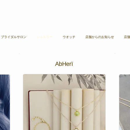
ご来店予約はこちら ＞​​
A ブライダルサロン
ジュエリー
ウオッチ
店舗からのお知らせ
店
AbHerї