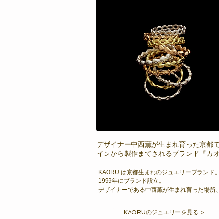
デザイナー中西薫が生まれ育った京都
インから製作までされるブランド『カ
KAORU は京都生まれのジュエリーブランド。
1999年にブランド設立。

デザイナーである中西薫が生まれ育った場所
にアトリエを構え、商品はアトリエで製作。

流行を追い求めず古き良きものにインスパイ
KAORUのジュエリーを見る ＞
ながら、独自の価値観で本当に身に着けたい