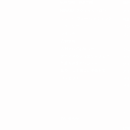
​結婚指輪・
婚約指輪
​婚
NIWAKA ブライダルサロン
​ダ
プレッジ フォー ウェディング​
地
ジュエリー
​リ
ウオッチ
リ
店舗情報
店舗からのお知らせ
​
ブライダルジュエリーフェア
​ダ
​営業＆休業カレンダー
ダ
​新型コロナ感染症予防対策
ダ
コンセプト
​ダ
​FAQ​
​ダ
​ブログ
​ジ
問い合わせ
結