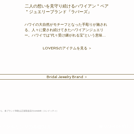
二人の想いを見守り続けるハワイアン＂ペア
＂ジュエリーブランド『ラバーズ』
ハワイの大自然がモチーフとなった手彫りが施され
る、人々に愛され続けてきたハワイアンジュエリ
ー。ハワイでは“代々受け継がれる宝”という意味も
あり、大切な人へ贈る“お守り”のような存在。ラヴ
ァーズハワイアンジュエリーは、大切な人と身につ
LOVERSのアイテムを見る ＞
ける“ペアジュエリー”をコンセプトにしたアニヴァ
ーサリー・ブランド。想いを伝える特別なジュエリ
ーを、二人だけのために。
Bridal Jewelry Brand ＞
ら、各ブランド和歌山正規取扱店のcondotti（コンドッティ）
☎ 073-433-4517
ライダルリングの基礎知識