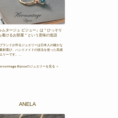
ルムタージュ ビジュー』は＂ひっそり
ち着けるお部屋＂という意味の造語
ブランドが作るジュエリーは日本人の確かな
素材選び、ハンドメイドの技法を使った高感
エリーです。

纏うと気分が高揚するのと同じように、ジュ
eroomtage Bijouxのジュエリーを見る ＞
を纏うことによって高揚感を感じてもらいた
っています。ジュエリーとそれを纏う人が出
また新しい物語が作られる。決して華美に主
、纏う女性にそっと寄り添いながら、でも存
持っているジュエリー。
ANELA