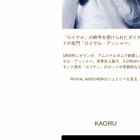
「ロイヤル」の称号を授けられたダイ
ドの名門『ロイヤル・アッシャー』
1854年にオランダ、アムステルダムで創業し
ヤル・アッシャー。世界史上最大、3,106ct
モンド原石「カリナン」のカットや革新的な
モンドカットの開発など、歴史に残る数々の
成し遂げました。長年の功績と信頼が称えら
ROYAL ASSCHERのジュエリーを見る 
1980年と2011年の二度に亘り、オランダ王
「ロイヤル」の称号を授けられました。それ
イヤモンド業界の最高峰に立ったことを意味
さにその時から、ダイヤモンドの名門ジュエ
して世界各国から賞賛を集め続けているので
KAORU