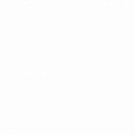
約指輪と結婚指輪について​
​店舗住所 〒640-8
​cond
イヤモンドについて
金素材（マテリアル）について
ングのデザインについて
ングのサイズについて
ジュエリー用語集
イアモンドの鑑定書と4C
イアモンドのカッティング
イアモンドの各部名称と蛍光性
イヤモンドの呼称
イヤモンドの​形状
ュエリーの呼称​​
婚前のお役立ちサイト