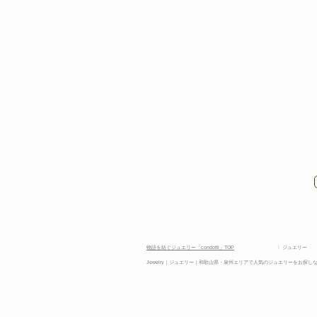
物語を紡ぐジュエリー「condotti」TOP
〉ジュエリー
Jewelry｜ジュエリー｜和歌山県・泉州エリアで人気のジュエリーをお探しな
​サイトページ
ブ