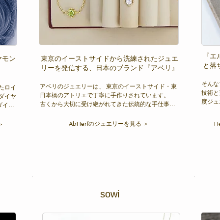
『エ
ヤモン
東京のイーストサイドから洗練されたジュエ
と落
リーを発信する、日本のブランド『アベリ』
そんな
アベリのジュエリーは、 東京のイーストサイド・東
たロイ
技術と
日本橋のアトリエで丁寧に手作りされています。

のダイヤ
度ジュ
古くから大切に受け継がれてきた伝統的な手仕事の
ダイヤ
技法に、最新の技術を取り入れ、時を経ても変わら
偉業を
香水を
ぬ美しさをもつジュエリーを作り続けています。
れ、
AbHerїのジュエリーを見る ＞
H
＞
エリー
室から
いと思
は、ダ
会って
し、ま
張せず
ラーと
在感を
す。
sowi