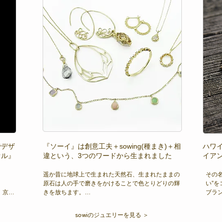
でデザ
『ソーイ』は創意工夫＋sowing(種まき)＋相
ハワ
オル』
違という、3つのワードから生まれました
イア


遥か昔に地球上で生まれた天然石、生まれたままの
その
原石は人の手で磨きをかけることで色とりどりの輝
い”
、京都
きを放ちます。

ブラ
世界を旅して見つけた原石にsowiらしさの磨きをか
で、
アされ
けて、あなたを輝かせるジュエリーをつくる。

して
sowiのジュエリーを見る ＞
ジュエ
「世界とあなたをつなげるジュエリー」

チュ