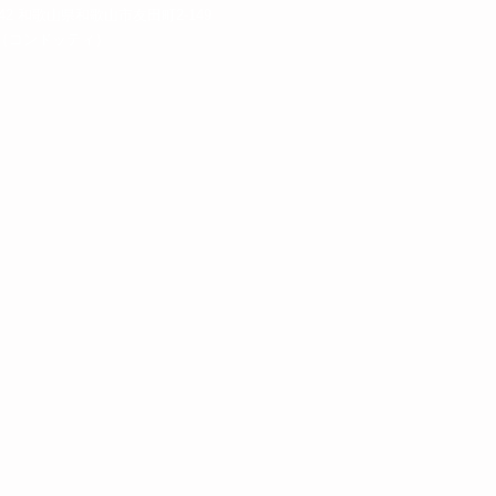
342 和歌山県和歌山市友田町2-149
otti（コンドッティ）