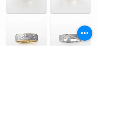
婚約指輪・結婚指輪や記念の宝石は「condotti」TOP
〉婚約指輪｜結婚指輪
〉NIWAKA｜俄
〉花匠の彫
NIWAKA｜
俄（にわか）
｜和歌山県・泉州エリアで人気の結婚指輪＆
婚約指輪をお探しなら、各ブランド和歌山正規取扱店のcondotti（コ
ンドッティ）
ブライダルリングの基礎知識
​婚約指輪と結婚指輪について​
​ダイヤモンドについて
地金素材（マテリアル）について
​リングのデザインについて