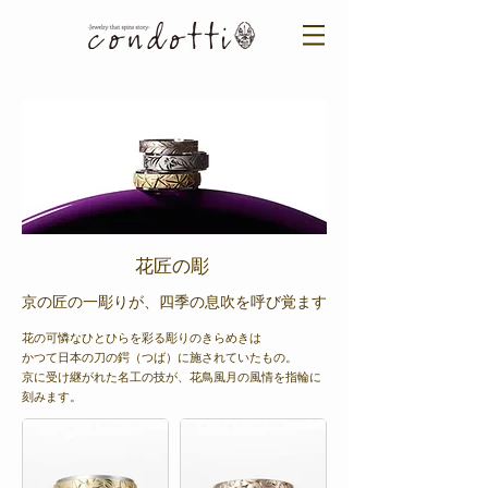
ご来店予約はこちら ＞​​
花匠の彫
京の匠の一彫りが、四季の息吹を呼び覚ます
花の可憐なひとひらを彩る彫りのきらめきは
かつて日本の刀の鍔（つば）に施されていたもの。
京に受け継がれた名工の技が、花鳥風月の風情を指輪に
刻みます。