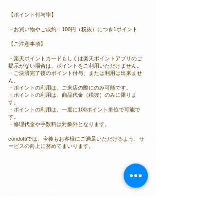
【ポイント付与率】
・お買い物やご成約：100円（税抜）につき1ポイント
【ご注意事項】
・楽天ポイントカードもしくは楽天ポイントアプリのご
提示がない場合は、ポイントをご利用いただけません。
・ご決済完了後のポイント付与、または利用は出来ませ
ん。
・ポイントの利用は、ご来店の際にのみ可能です。
・ポイントの利用は、商品代金（税抜）のみに限りま
す。
・ポイントの利用は、一度に100ポイント単位で可能で
す。
・修理代金や手数料は対象外となります。
condottiでは、今後もお客様にご満足いただけるよう、サ
ービスの向上に努めてまいります。
ブライダルリングの基礎知識
​婚約指輪と結婚指輪について​
​ダイヤモンドについて
地金素材（マテリアル）について
​リングのデザインについて