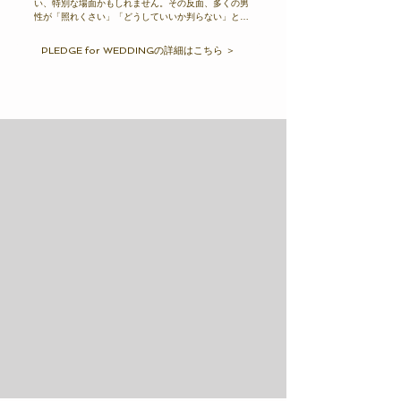
い、特別な場面かもしれません。その反面、多くの男
性が「照れくさい」「どうしていいか判らない」と、
感じているのも事実です。「気持ちを きちんと 伝え
ること。」

PLEDGE for WEDDINGの詳細はこちら ＞
プロポーズはそれだけで、ふたりの思い出に残る、幸
せの瞬間にすることができます。

「PLEDGE for WEDDING」は、様々なカップルの声
を元に、プロポーズの幸せな瞬間を広めるために誕生
しました。

プロポーズの後、おふたりでご一緒にエンゲージメン
トリング選びをお楽しみください。