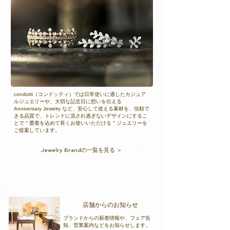
condotti（コンドッティ）では日常使いに適したカジュア
ルジュエリーや、大切な記念日に想いを伝える
Anniversary Jewelry など、安心して使える素材を、信頼で
きる品質で、トレンドに流され過ぎないデザインにするこ
とで＂愛着を込めて長くお使いいただける＂ジュエリーを
ご提案しています。
Jewelry Brandの一覧を見る ＞
​店舗からのお知らせ
ブランドからの新着情報や、フェア告
知、営業案内などをお知らせします。