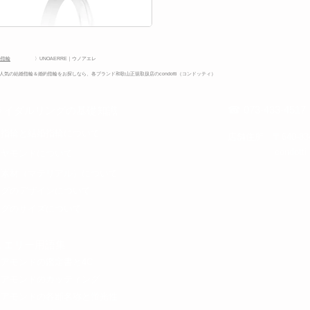
婚指輪
〉UNOAERRE｜ウノアエレ
気の結婚指輪＆婚約指輪をお探しなら、各ブランド和歌山正規取扱店のcondotti（コンドッティ）
☎ 073-433-4517
ライダルリングの基礎知識
約指輪と結婚指輪について​
​店舗住所 〒640-8
​cond
イヤモンドについて
金素材（マテリアル）について
ングのデザインについて
ングのサイズについて
ジュエリー用語集
イアモンドの鑑定書と4C
イアモンドのカッティング
イアモンドの各部名称と蛍光性