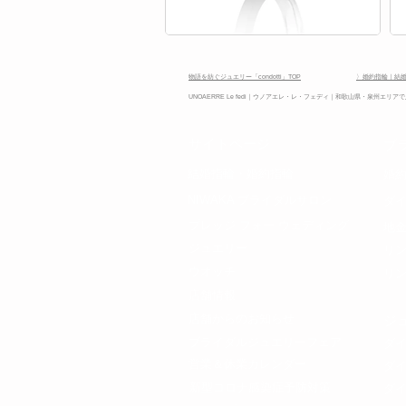
物語を紡ぐジュエリー「condotti」TOP
〉婚約指輪｜結
UNOAERRE Le fedi
｜ウノアエレ・レ・フェディ
｜和歌山県・泉州エリアで人
​サイトページ
ブ
​結婚指輪・
婚約指輪
​婚
NIWAKA ブライダルサロン
​ダ
プレッジ フォー ウェディング​
地
ジュエリー
​リ
ウオッチ
リ
店舗情報
店舗からのお知らせ
​
ブライダルジュエリーフェア
​ダ
​営業＆休業カレンダー
ダ
​新型コロナ感染症予防対策
ダ