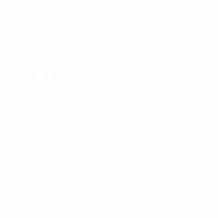
342 和歌山県和歌山市友田町2-149
otti（コンドッティ）