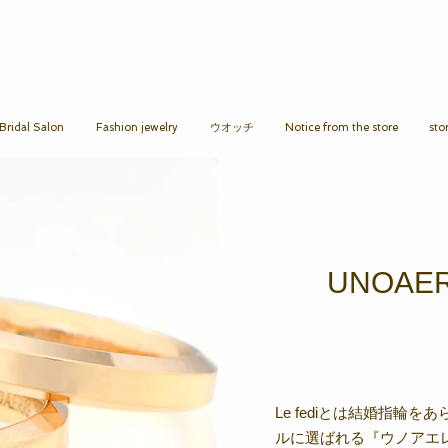
ご来店予約はこちら ＞​​
ridal Salon
Fashion jewelry
ウオッチ
Notice from the store
sto
UNOAERR
Le fediとは結婚指輪
ルに選ばれる『ウノアエ