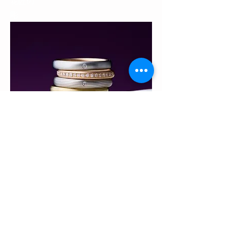
​花匠の
彫
​京杢目
​結婚指輪
コレクションを見る
NIWAKA BRIDAL