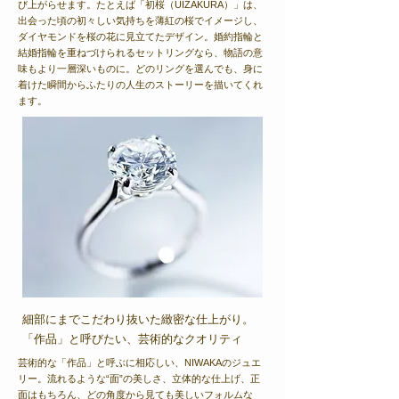
び上がらせます。たとえば「初桜（UIZAKURA）」は、
出会った頃の初々しい気持ちを薄紅の桜でイメージし、
ダイヤモンドを桜の花に見立てたデザイン。婚約指輪と
結婚指輪を重ねづけられるセットリングなら、物語の意
味もより一層深いものに。どのリングを選んでも、身に
着けた瞬間からふたりの人生のストーリーを描いてくれ
ます。
細部にまでこだわり抜いた緻密な仕上がり。
「作品」と呼びたい、芸術的なクオリティ
芸術的な「作品」と呼ぶに相応しい、NIWAKAのジュエ
リー。流れるような“面”の美しさ、立体的な仕上げ、正
面はもちろん、どの角度から見ても美しいフォルムな