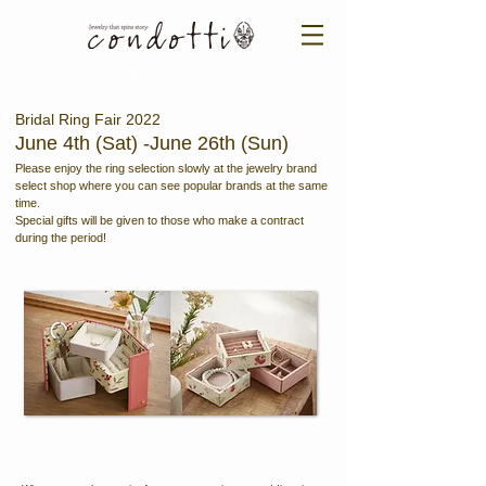
ご来店予約はこちら ＞​​
Bridal Ring Fair 2022
June 4th (Sat) -June 26th
(Sun)
Please enjoy the ring selection slowly at the jewelry brand
select shop where you can see popular brands at the same
time.
Special gifts will be given to those who make a contract
during the period!