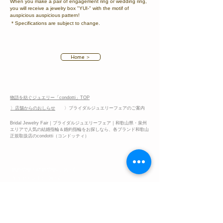
When you make a pair of engagement ring or wedding ring,
you will receive a jewelry box "YUI-" with the motif of
auspicious auspicious pattern!
​
* Specifications are subject to change.
Home ＞
物語を紡ぐジュエリー「condotti」TOP
〉店舗からのおしらせ
〉ブライダルジュエリーフェアのご案内
Bridal Jewelry Fair｜ブライダルジュエリーフェア｜和歌山県・泉州
エリアで人気の結婚指輪＆婚約指輪をお探しなら、各ブランド和歌山
正規取扱店のcondotti（コンドッティ）
ブライダルリングの基礎知識
​婚約指輪と結婚指輪について​
​ダイヤモンドについて
地金素材（マテリアル）について
​リングのデザインについて
リングのサイズについて
​ジュエリー用語集