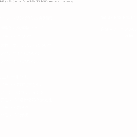
輪をお探しなら、各ブランド和歌山正規取扱店のcondotti（コンドッティ）
☎ 073-433-4517
ライダルリングの基礎知識
約指輪と結婚指輪について​
​店舗住所 〒640-8
​cond
イヤモンドについて
金素材（マテリアル）について
ングのデザインについて
ングのサイズについて
ジュエリー用語集
イアモンドの鑑定書と4C
イアモンドのカッティング
イアモンドの各部名称と蛍光性
イヤモンドの呼称
イヤモンドの​形状