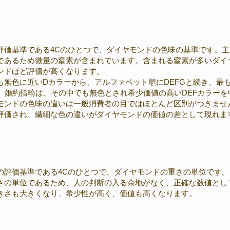
評価基準である4Cのひとつで、ダイヤモンドの色味の基準です。
であるため微量の窒素が含まれています。含まれる窒素が多いダイ
ンドほど評価が高くなります。
も無色に近いDカラーから、アルファベット順にDEFGと続き、最
。婚約指輪は、その中でも無色とされ希少価値の高いDEFカラーを
モンドの色味の違いは一般消費者の目ではほとんど区別がつきませ
評価され、繊細な色の違いがダイヤモンドの価値の差として現れま
評価基準である4Cのひとつで、ダイヤモンドの重さの単位です。1
さの単位であるため、人の判断の入る余地がなく、正確な数値とし
きさも大きくなり、希少性が高く、価値も高くなります。