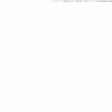
ダイアモンドの鑑定書と4C｜和歌山県・泉州エリアで人気の結婚指輪＆婚約指
​サイトページ
ブ
​結婚指輪・
婚約指輪
​婚
NIWAKA ブライダルサロン
​ダ
プレッジ フォー ウェディング​
地
ジュエリー
​リ
ウオッチ
リ
店舗情報
店舗からのお知らせ
​
ブライダルジュエリーフェア
​ダ
​営業＆休業カレンダー
ダ
​新型コロナ感染症予防対策
ダ
コンセプト
​ダ
​FAQ​
​ダ