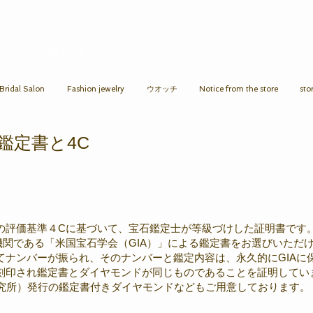
ご来店予約はこちら ＞​​
ridal Salon
Fashion jewelry
ウオッチ
Notice from the store
sto
鑑定書と4C
の評価基準４Cに基づいて、宝石鑑定士が等級づけした証明書です
関である「米国宝石学会（GIA）」による鑑定書をお選びいただけ
てナンバーが振られ、そのナンバーと鑑定内容は、永久的にGIAに
刻印され鑑定書とダイヤモンドが同じものであることを証明してい
研究所）発行の鑑定書付きダイヤモンドなどもご用意しております。