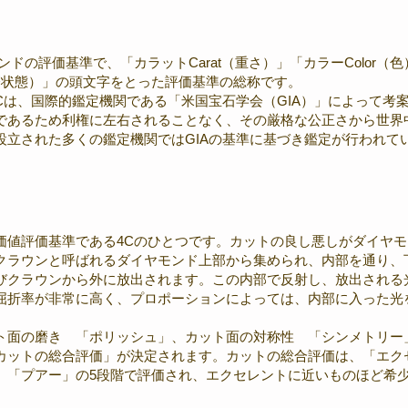
ドの評価基準で、「カラットCarat（重さ）」「カラーColor（色）」
研磨状態）」の頭文字をとった評価基準の総称です。
は、国際的鑑定機関である「米国宝石学会（GIA）」によって考案
であるため利権に左右されることなく、その厳格な公正さから世界
設立された多くの鑑定機関ではGIAの基準に基づき鑑定が行われて
価値評価基準である4Cのひとつです。カットの良し悪しがダイヤ
クラウンと呼ばれるダイヤモンド上部から集められ、内部を通り、
びクラウンから外に放出されます。この内部で反射し、放出される
屈折率が非常に高く、プロポーションによっては、内部に入った光を
ト面の磨き 「ポリッシュ」、カット面の対称性 「シンメトリー
カットの総合評価」が決定されます。カットの総合評価は、「エク
」「プアー」の5段階で評価され、エクセレントに近いものほど希