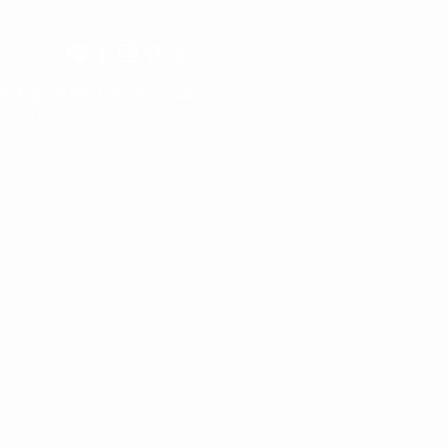
342 和歌山県和歌山市友田町2-149
otti（コンドッティ）