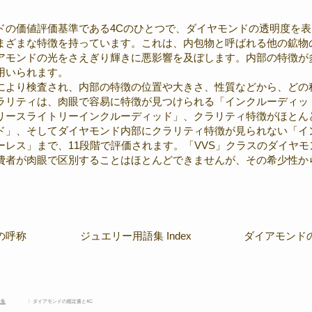
ドの価値評価基準である4Cのひとつで、ダイヤモンドの透明度を
まざまな特徴を持っています。これは、内包物と呼ばれる他の鉱物
アモンドの光をさえぎり輝きに悪影響を及ぼします。内部の特徴が
用いられます。
により検査され、内部の特徴の位置や大きさ、性質などから、どの
ラリティは、肉眼で容易に特徴が見つけられる「インクルーディッ
リースライトリーインクルーディッド」、クラリティ特徴がほとん
ド」、そしてダイヤモンド内部にクラリティ特徴が見られない「イ
レス」まで、11段階で評価されます。「VVS」クラスのダイヤモ
費者が肉眼で区別することはほとんどできませんが、その希少性か
の呼称
ジュエリー用語集 Index
ダイアモンド
語集
〉ダイアモンドの鑑定書と4C