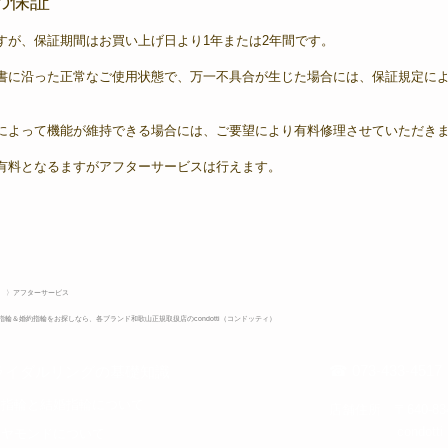
の保証
すが、保証期間はお買い上げ日より1年または2年間です。
書に沿った正常なご使用状態で、万一不具合が生じた場合には、保証規定に
によって機能が維持できる場合には、ご要望により有料修理させていただき
有料となるますがアフターサービスは行えます。
〉アフターサービス
気の結婚指輪＆婚約指輪をお探しなら、各ブランド和歌山正規取扱店のcondotti（コンドッティ）
☎ 073-433-4517
ライダルリングの基礎知識
約指輪と結婚指輪について​
​店舗住所 〒640-8
​cond
イヤモンドについて