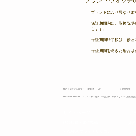
ブランドウオッチ
ブランドにより異なりま
保証期間内に、取扱説明
します。
保証期間終了後は、修理
保証期間を過ぎた場合は
物語を紡ぐジュエリー「condotti」TOP
〉店舗情報
after-sale-service｜アフターサービス｜和歌山県・泉州エリアで人
​サイトページ
ブ
​結婚指輪・
婚約指輪
​婚
NIWAKA ブライダルサロン
​ダ