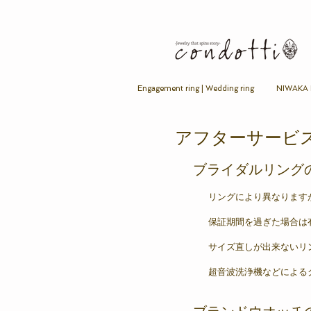
Engagement ring | Wedding ring
NIWAKA B
​アフターサービ
ブライダルリング
リングにより異なります
保証期間を過ぎた場合は
サイズ直しが出来ないリ
超音波洗浄機などによる