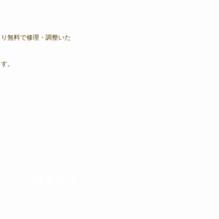
より無料で修理・調整いた
ます。
342 和歌山県和歌山市友田町2-149
otti（コンドッティ）