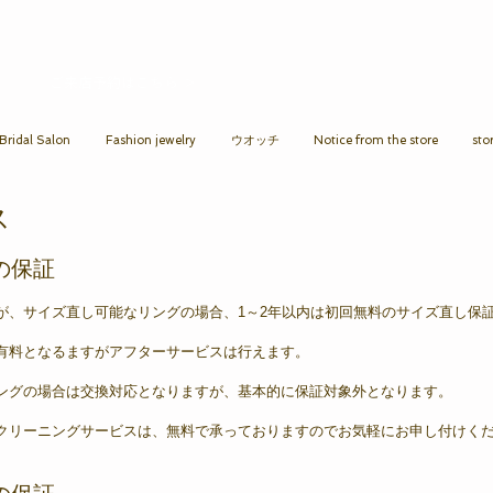
ご来店予約はこちら ＞​​
ridal Salon
Fashion jewelry
ウオッチ
Notice from the store
sto
ス
の保証
が、サイズ直し可能なリングの場合、1～2年以内は初回無料のサイズ直し保
有料となるますがアフターサービスは行えます。
ングの場合は交換対応となりますが、基本的に保証対象外となります。
クリーニングサービスは、無料で承っておりますのでお気軽にお申し付けく