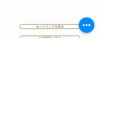
セットリングを見る
結婚指輪を見る
婚約指輪・結婚指輪や記念の宝石は「condotti」TOP
〉婚約指輪｜結婚指輪
〉LUCIE｜ルシエ
〉ローズクラシック｜婚約指輪
LUCIE｜ルシエ｜和歌山県・泉州エリアで人気の結婚指輪＆婚約指輪
をお探しなら、各ブランド和歌山正規取扱店のcondotti（コンドッテ
ィ）
ブライダルリングの基礎知識
​婚約指輪と結婚指輪について​
​ダイヤモンドについて
地金素材（マテリアル）について
​リングのデザインについて
リングのサイズについて