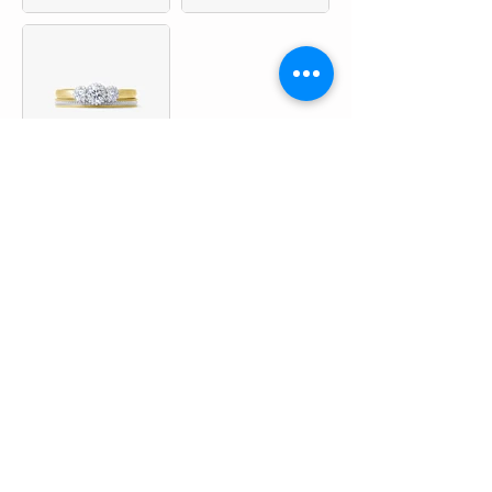
婚約指輪を見る
結婚指輪を見る
婚約指輪・結婚指輪や記念の宝石は「condotti」TOP
〉婚約指輪｜結婚指輪
〉LUCIE｜ルシエ
〉ローズクラシック｜セットリング
LUCIE｜ルシエ｜和歌山県・泉州エリアで人気の結婚指輪＆婚約指輪
をお探しなら、各ブランド和歌山正規取扱店のcondotti（コンドッテ
ィ）